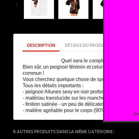

DESCRIPTION
DÉTAILS DU PRODUIT
SIZE GUID
Quel sera le complément parfait à votre en
Bien sûr, un peignoir féminin et celui-ci de la coll
commun !
Vous cherchez quelque chose de spécial qui vous aider
Tous les détails importants :
- peignoir Allunes sexy en noir profond - des motifs d'
- matériau translucide sur les manches et le dos - ajo
- finition satinée - un peu de délicatesse - ruban à la t
- matière agréable pour le corps (90% polyamide, 1
No
6 AUTRES PRODUITS DANS LA MÊME CATÉGORIE :