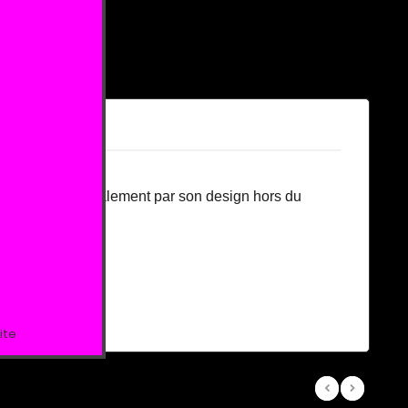
e, mais séduit également par son design hors du
our vous !
ite