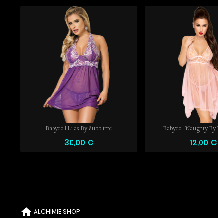
Babydoll Lilas By Subblime
Babydoll Naughty By 
30,00 €
12,00 €
home
ALCHIMIE SHOP