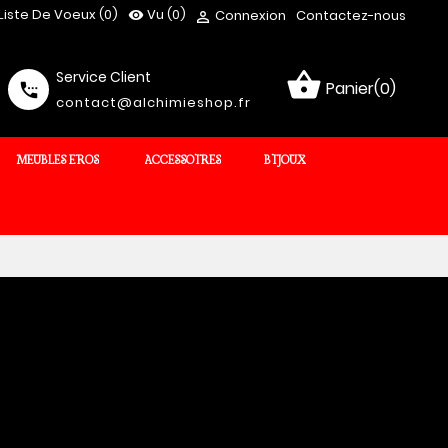
Liste De Voeux (
0
)
Vu
(0)
Connexion
Contactez-nous
visibility

Service Client
shopping_basket
Panier(0)
settings_phone
contact@alchimieshop.fr
MEUBLES EROS
ACCESSOIRES
BIJOUX