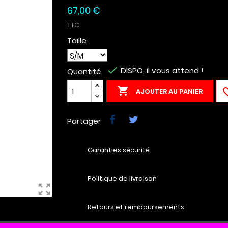
67,00 €
TTC
Taille

DISPO, il vous attend !
Quantité

AJOUTER AU PANIER
Partager
Garanties sécurité
Politique de livraison
zoom_out_map
Retours et remboursements