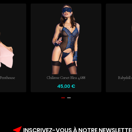
Penthouse
Chilirose Corset Bleu 4688
Babydoll 
45,00 €
near_me
INSCRIVEZ-VOUS À NOTRE NEWSLETTE