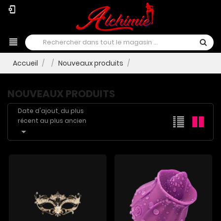
phonelink_setup
view_headline
Accueil
Nouveaux produits
NOUVEAUX PRODUITS
Date d'ajout, du plus
récent au plus ancien
