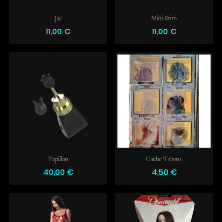
Jae
Mini Stim
11,00 €
11,00 €
Papillon
Cache Tétons
40,00 €
4,50 €