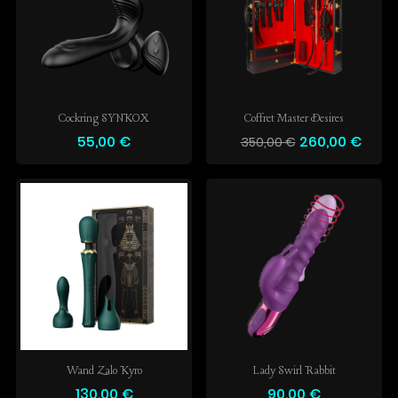
Cockring SYNKOX
Coffret Master Desires
55,00 €
260,00 €
350,00 €
Wand Zalo Kyro
Lady Swirl Rabbit
130,00 €
90,00 €