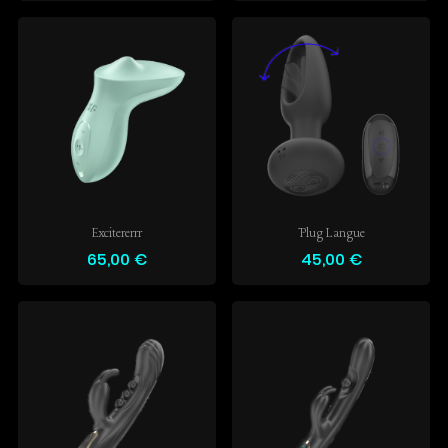
Excitererrr
Plug Langue
65,00 €
45,00 €