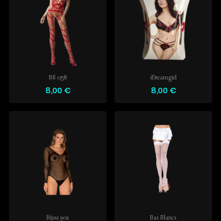
BS 058
Dreamgirl
8,00 €
8,00 €
Bijou 902
Bas Blancs