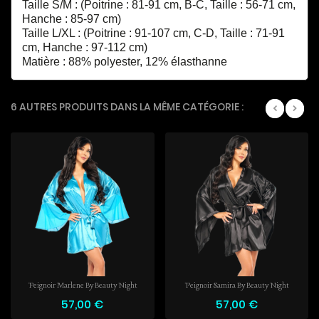
Taille S/M : (Poitrine : 81-91 cm, B-C, Taille : 56-71 cm,
Hanche : 85-97 cm)
Taille L/XL : (Poitrine : 91-107 cm, C-D, Taille : 71-91
cm, Hanche : 97-112 cm)
Matière : 88% polyester, 12% élasthanne
6 AUTRES PRODUITS DANS LA MÊME CATÉGORIE :
Peignoir Marlene By Beauty Night
Peignoir Samira By Beauty Night
57,00 €
57,00 €