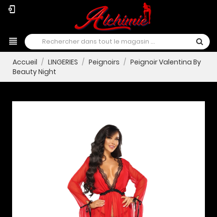
phonelink_setup
view_headline
Accueil
LINGERIES
Peignoirs
Peignoir Valentina By
Beauty Night