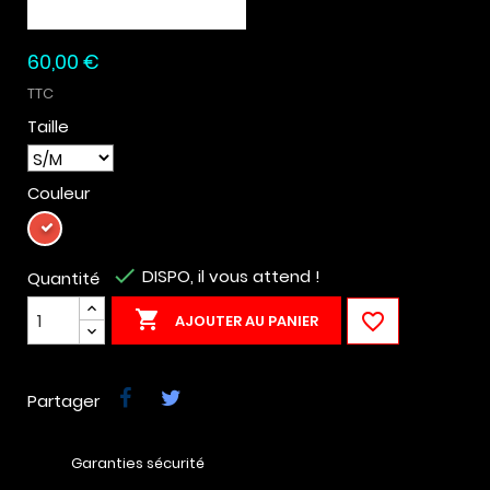
60,00 €
TTC
Taille
Couleur
Rouge

DISPO, il vous attend !
Quantité


AJOUTER AU PANIER
Partager
Garanties sécurité