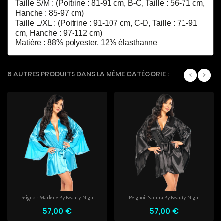
Taille S/M : (Poitrine : 81-91 cm, B-C, Taille : 56-71 cm,
Hanche : 85-97 cm)
Taille L/XL : (Poitrine : 91-107 cm, C-D, Taille : 71-91
cm, Hanche : 97-112 cm)
Matière : 88% polyester, 12% élasthanne
6 AUTRES PRODUITS DANS LA MÊME CATÉGORIE :
Peignoir Marlene By Beauty Night
Peignoir Samira By Beauty Night
57,00 €
57,00 €