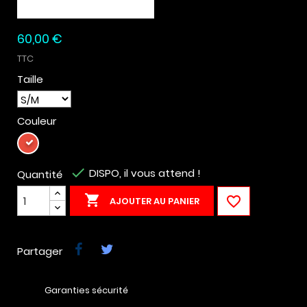
60,00 €
TTC
Taille
Couleur
Rouge

DISPO, il vous attend !
Quantité


AJOUTER AU PANIER
Partager
Garanties sécurité