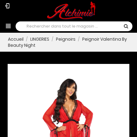
phonelink_setup
view_headline
Accueil
LINGERIES
Peignoirs
Peignoir Valentina By
Beauty Night