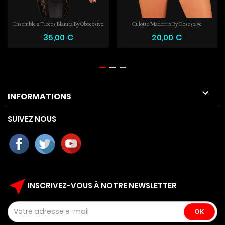
Ensemble 2 Pièces Blanita By Obsessive
Culotte Maderris By Obsessive
35,00 €
20,00 €

INFORMATIONS
SUIVEZ NOUS
near_me
INSCRIVEZ-VOUS À NOTRE NEWSLETTER