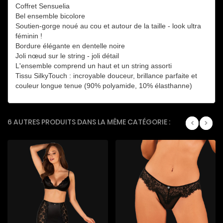
Coffret Sensuelia
Bel ensemble bicolore
Soutien-gorge noué au cou et autour de la taille - look ultra
féminin !
Bordure élégante en dentelle noire
Joli nœud sur le string - joli détail
L'ensemble comprend un haut et un string assorti
Tissu SilkyTouch : incroyable douceur, brillance parfaite et
couleur longue tenue (90% polyamide, 10% élasthanne)
6 AUTRES PRODUITS DANS LA MÊME CATÉGORIE :