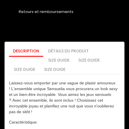
Retours et remboursements
DESCRIPTION
DÉTAILS DU PRODUIT
SIZE GUIDE
SIZE GUIDE
SIZE GUIDE
SIZE GUIDE
Laissez-vous emporter par une vague de plaisir amoureux
!
L'ensemble unique Sensuelia vous procurera un look sexy
et un bien-être incroyable.
Vous aimez les jeux sensuels
?
Avec cet ensemble, ils sont inclus !
Choisissez cet
incroyable joyau et planifiez une nuit que vous n'oublierez
pas de sitôt !
Caractéristique: