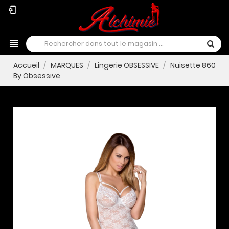
phonelink_setup
view_headline
Accueil
MARQUES
Lingerie OBSESSIVE
Nuisette 860
By Obsessive