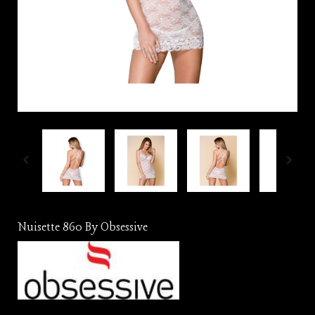


Nuisette 860 By Obsessive