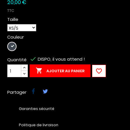
20,00 €
TTC
Taille
Couleur
Noir

DISPO, il vous attend !
Quantité


AJOUTER AU PANIER
Partager
Garanties sécurité
Politique de livraison