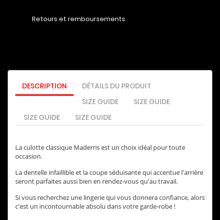
Retours et remboursements
DESCRIPTION
DÉTAILS DU PRODUIT
SIZE GUIDE
SIZE GUIDE
SIZE GUIDE
SIZE GUIDE
La culotte classique Maderris est un choix idéal pour toute
occasion.
La dentelle infaillible et la coupe séduisante qui accentue l'arrière
seront parfaites aussi bien en rendez-vous qu'au travail.
Si vous recherchez une lingerie qui vous donnera confiance, alors
c'est un incontournable absolu dans votre garde-robe !