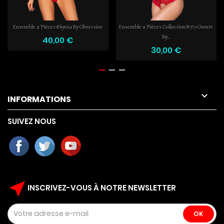
Ensemble 2 Pièces Diyosa By Obsessive
Ensemble 2 Pièces Collection 870 Ouvert
By...
40,00 €
30,00 €

INFORMATIONS
SUIVEZ NOUS
near_me
INSCRIVEZ-VOUS À NOTRE NEWSLETTER