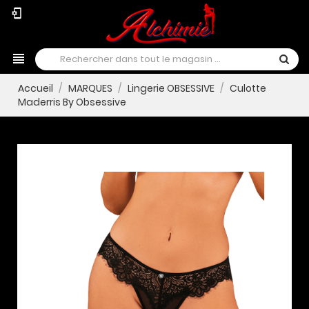
phonelink_setup
view_headline
Accueil
MARQUES
Lingerie OBSESSIVE
Culotte
Maderris By Obsessive