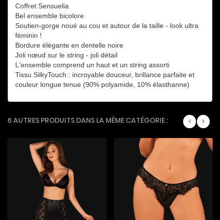
Coffret Sensuelia
Bel ensemble bicolore
Soutien-gorge noué au cou et autour de la taille - look ultra
féminin !
Bordure élégante en dentelle noire
Joli nœud sur le string - joli détail
L'ensemble comprend un haut et un string assorti
Tissu SilkyTouch : incroyable douceur, brillance parfaite et
couleur longue tenue (90% polyamide, 10% élasthanne)
6 AUTRES PRODUITS DANS LA MÊME CATÉGORIE :