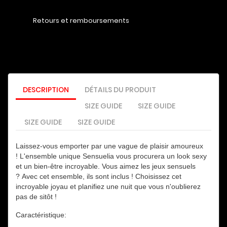
Retours et remboursements
DESCRIPTION
DÉTAILS DU PRODUIT
SIZE GUIDE
SIZE GUIDE
SIZE GUIDE
SIZE GUIDE
Laissez-vous emporter par une vague de plaisir amoureux
!
L'ensemble unique Sensuelia vous procurera un look sexy
et un bien-être incroyable.
Vous aimez les jeux sensuels
?
Avec cet ensemble, ils sont inclus !
Choisissez cet
incroyable joyau et planifiez une nuit que vous n'oublierez
pas de sitôt !
Caractéristique: