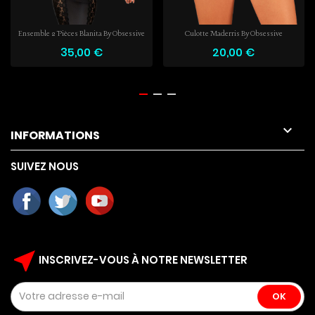
Ensemble 2 Pièces Blanita By Obsessive
Culotte Maderris By Obsessive
35,00 €
20,00 €

INFORMATIONS
SUIVEZ NOUS
near_me
INSCRIVEZ-VOUS À NOTRE NEWSLETTER