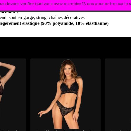
us devons verifier que vous avez au moins 18 ans pour entrer sur le s
étachables
nd: soutien-gorge, string, chaînes décoratives
 légèrement élastique (90% polyamide, 10% élasthanne)