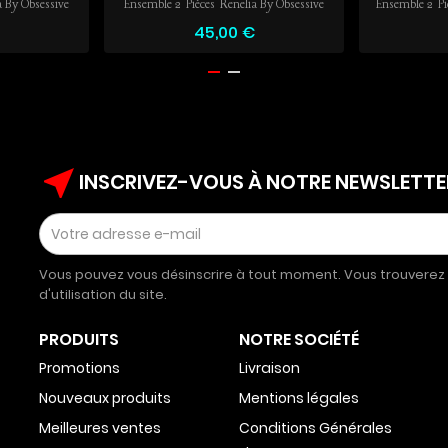
a By Obsessive
Ensemble 2 Pièces Renelia By Obsessive
Ensemble 2 Pi
45,00 €
near_me
INSCRIVEZ-VOUS À NOTRE NEWSLETTE
Vous pouvez vous désinscrire à tout moment. Vous trouverez 
d'utilisation du site.
PRODUITS
NOTRE SOCIÉTÉ
Promotions
Livraison
Nouveaux produits
Mentions légales
Meilleures ventes
Conditions Générales