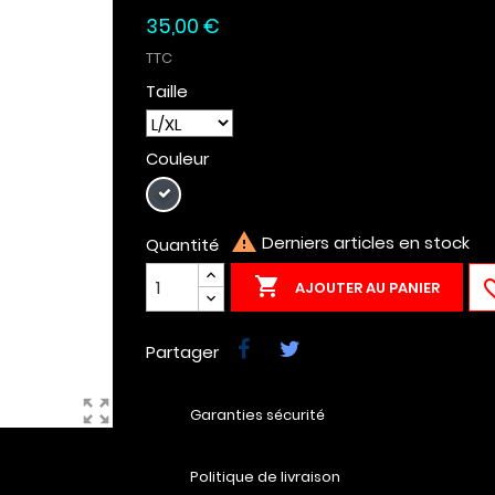
35,00 €
TTC
Taille
Couleur
Noir

Derniers articles en stock
Quantité

AJOUTER AU PANIER
Partager
zoom_out_map
Garanties sécurité
Politique de livraison