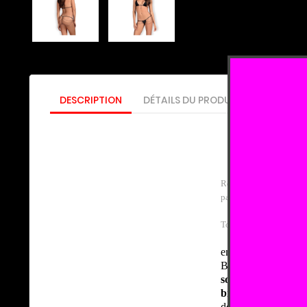
DESCRIPTION
DÉTAILS DU PRODUIT
SIZE GUID
Regardez cet ensemble 
passionnante va comm
Tous les détails d'actual
ensemble épicé ave
Beau,
tissu sembla
soutien-gorge à do
bretelles ajustable
de superbes chaînes 