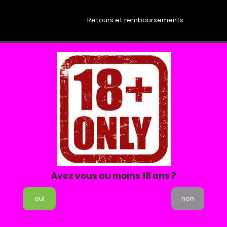
Retours et remboursements
E
SIZE GUIDE
SIZE GUIDE
SIZE GUIDE
Belle et rebelle
attrayant avec des chaînes magnifiques. Vous vous sentirez vraiment sexy et c'est 
encer
ité:
Avez vous au moins 18 ans ?
c
chaînes brillantes et sexy
ble au cuir
oui
non
s nu
s;
Did2Fit solution & ndash; ajustement parfait
sur le buste, les hanches et derrière; les courbes féminines sont remar