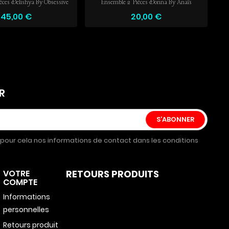
èces Delishya By Obsessive
Ensemble 2 Pièces Donna By Anaïs
Ense
45,00 €
20,00 €
R
pour cela nos informations de contact dans les conditions
VOTRE
RETOURS PRODUITS
COMPTE
Informations
personnelles
Retours produit