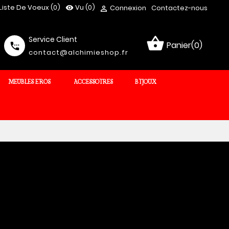
Liste De Voeux (
0
)
Vu
(0)
Connexion
Contactez-nous
visibility

Service Client
shopping_basket
Panier(0)
settings_phone
contact@alchimieshop.fr
MEUBLES EROS
ACCESSOIRES
BIJOUX