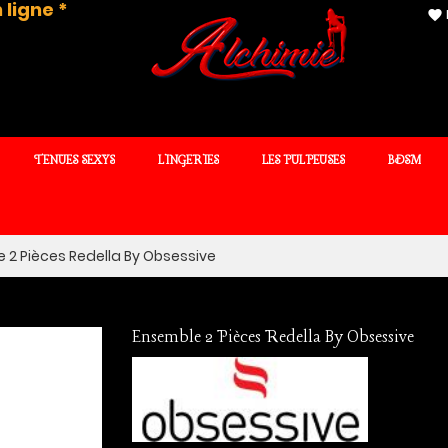
 ligne *
favorite
TENUES SEXYS
LINGERIES
LES PULPEUSES
BDSM
 2 Pièces Redella By Obsessive
Ensemble 2 Pièces Redella By Obsessive