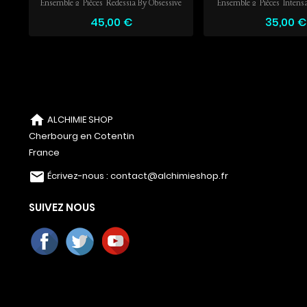
By...
Ensemble 2 Pièces Redessia By Obsessive
Ensemble 2 Pièces Intens
45,00 €
35,00 €
home
ALCHIMIE SHOP
Cherbourg en Cotentin
France
email
Écrivez-nous :
contact@alchimieshop.fr
SUIVEZ NOUS