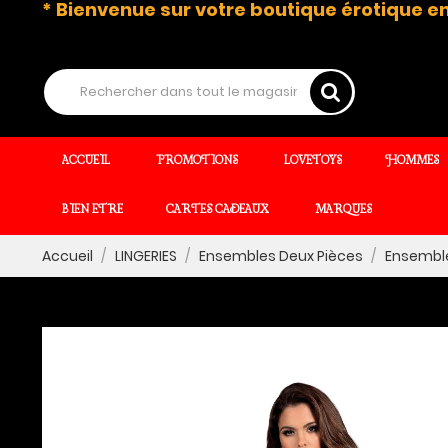
* Bienvenue sur votre boutique érotique en
ACCUEIL
PROMOTIONS
LOVETOYS
HOMMES
BIEN ETRE
CARTES CADEAUX
MARQUES
Accueil
LINGERIES
Ensembles Deux Pièces
Ensemble