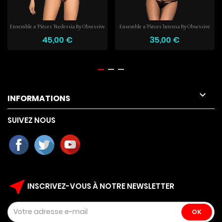
Ensemble 2 Pièces Redessia By Obsessive
Ensemble 2 Pièces Intensa By Obsessive
45,00 €
35,00 €

INFORMATIONS
SUIVEZ NOUS
near_me
INSCRIVEZ-VOUS À NOTRE NEWSLETTER