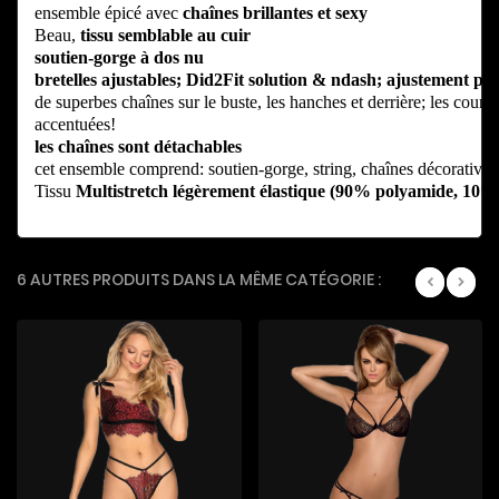
ensemble épicé avec
chaînes brillantes et sexy
Beau,
tissu semblable au cuir
soutien-gorge à dos nu
bretelles ajustables;
Did2Fit solution & ndash; ajustement par
de superbes chaînes sur le buste, les hanches et derrière; les cou
accentuées!
les chaînes sont détachables
cet ensemble comprend: soutien-gorge, string, chaînes décoratives
Tissu
Multistretch légèrement élastique (90% polyamide, 10%
6 AUTRES PRODUITS DANS LA MÊME CATÉGORIE :