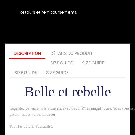
Retours et remboursements
DESCRIPTION
DÉTAILS DU PRODUIT
SIZE GUIDE
SIZE GUIDE
SIZE GUIDE
SIZE GUIDE
Belle et rebelle
Regardez cet ensemble attrayant avec des chaînes magnifiques. Vous vous sen
passionnante va commencer
Tous les détails d'actualité: