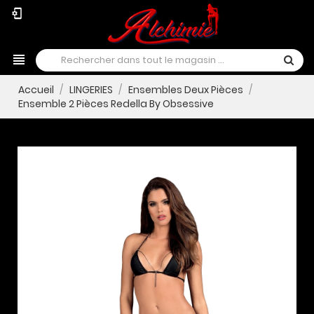
phonelink_setup
view_headline
Accueil
LINGERIES
Ensembles Deux Pièces
Ensemble 2 Pièces Redella By Obsessive