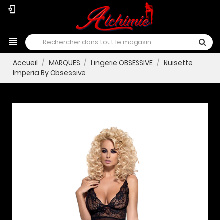
phonelink_setup
view_headline
Accueil
MARQUES
Lingerie OBSESSIVE
Nuisette
Imperia By Obsessive