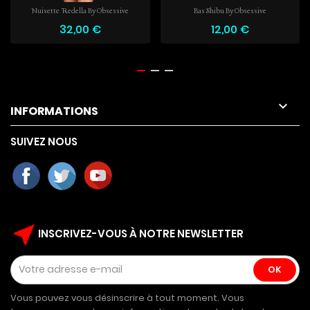
Nuisette Redella By Obsessive
Bas Shibu By Obsessive
32,00 €
12,00 €

INFORMATIONS
SUIVEZ NOUS
near_me
INSCRIVEZ-VOUS À NOTRE NEWSLETTER
Vous pouvez vous désinscrire à tout moment. Vous