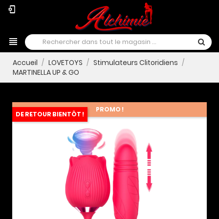
phonelink_setup
view_headline
Accueil
LOVETOYS
Stimulateurs Clitoridiens
MARTINELLA UP & GO
PROMO !
DE RETOUR BIENTÔT !