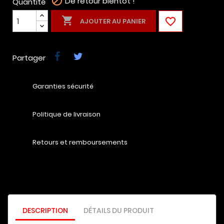

De retour bientôt !
Quantité


AJOUTER AU PANIER
Partager
Garanties sécurité
Politique de livraison
Retours et remboursements
DESCRIPTION
DÉTAILS DU PRODUIT