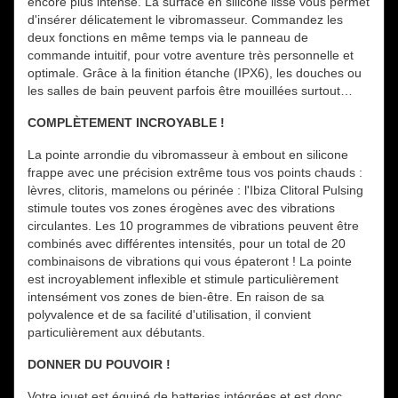
encore plus intense.
La surface en silicone lisse vous permet
d'insérer délicatement le vibromasseur.
Commandez les
deux fonctions en même temps via le panneau de
commande intuitif, pour votre aventure très personnelle et
optimale.
Grâce à la finition étanche (IPX6), les douches ou
les salles de bain peuvent parfois être mouillées surtout…
COMPLÈTEMENT INCROYABLE !
La pointe arrondie du vibromasseur à embout en silicone
frappe avec une précision extrême tous vos points chauds :
lèvres, clitoris, mamelons ou périnée : l'Ibiza Clitoral Pulsing
stimule toutes vos zones érogènes avec des vibrations
circulantes.
Les 10 programmes de vibrations peuvent être
combinés avec différentes intensités, pour un total de 20
combinaisons de vibrations qui vous épateront !
La pointe
est incroyablement inflexible et stimule particulièrement
intensément vos zones de bien-être.
En raison de sa
polyvalence et de sa facilité d'utilisation, il convient
particulièrement aux débutants.
DONNER DU POUVOIR !
Votre jouet est équipé de batteries intégrées et est donc