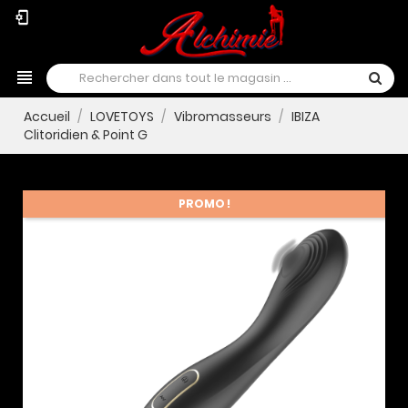
phonelink_setup
view_headline
Accueil
LOVETOYS
Vibromasseurs
IBIZA
Clitoridien & Point G
PROMO !