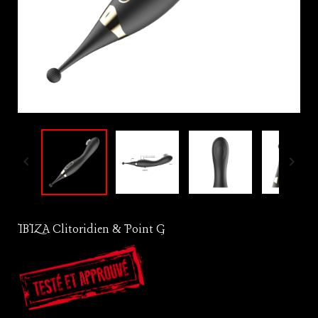


IBIZA Clitoridien & Point G