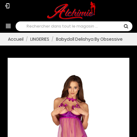
phonelink_setup
view_headline
Accueil
LINGERIES
Babydoll Delishya By Obsessive