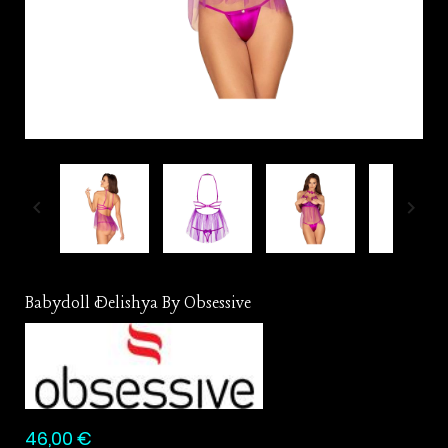


Babydoll Delishya By Obsessive
46,00 €