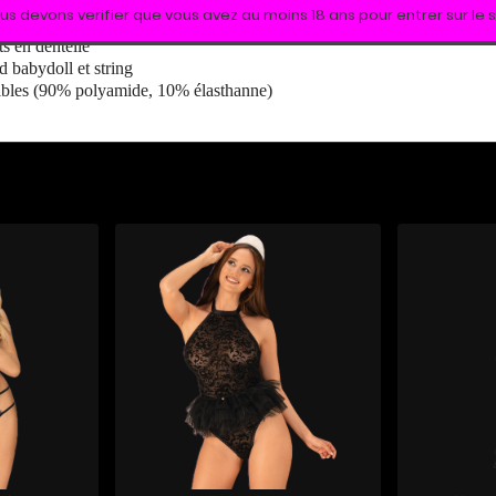
 sur le decolleté - seins parfaitement accentués
us devons verifier que vous avez au moins 18 ans pour entrer sur le s
 la poitrine
s en dentelle
 babydoll et string
sibles (90% polyamide, 10% élasthanne)