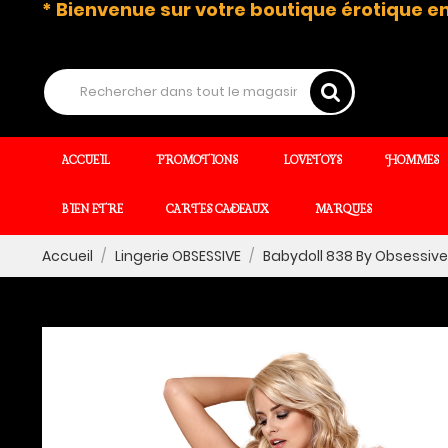
* Bienvenue sur votre boutique érotique en
ACCUEIL
PROMOTIONS
LOVETOYS
HOMMES
BIEN ETRE
CARTES CADEAUX
MARQUES
Accueil
Lingerie OBSESSIVE
Babydoll 838 By Obsessive