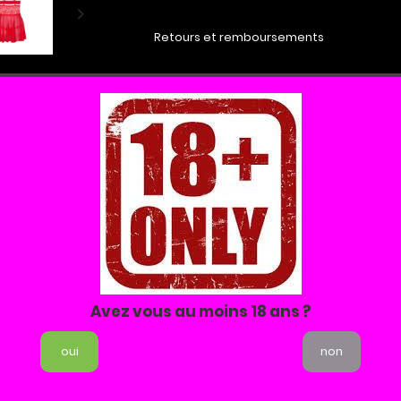

Retours et remboursements
E
SIZE GUIDE
SIZE GUIDE
SIZE GUIDE
Dis moi que tu m'aimes 
 ... incroyablement sexy ! Cette nuisette ample est tellement incroyable et apporte t
corps et vous donner un look incroyablement charmant. Une fois à la maison et prép
passer un moment fabuleux, personne ne peut vous résister !
Avez vous au moins 18 ans ?
ls:
te de mailles incroyablement délicates
oui
non
e d'un soutien-gorge doux avec des lanières
forment un design croisé sexy dans le dos