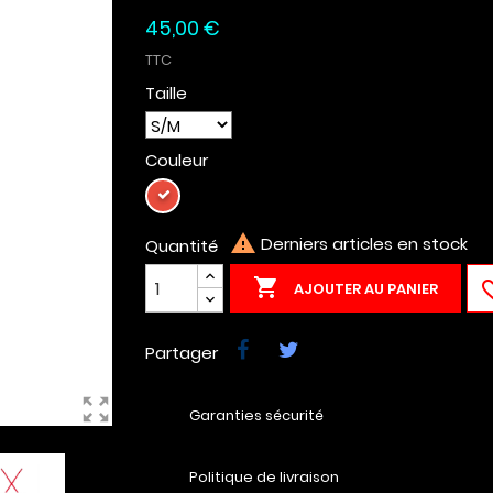
45,00 €
TTC
Taille
Couleur
Rouge

Derniers articles en stock
Quantité

AJOUTER AU PANIER
Partager
zoom_out_map
Garanties sécurité
Politique de livraison