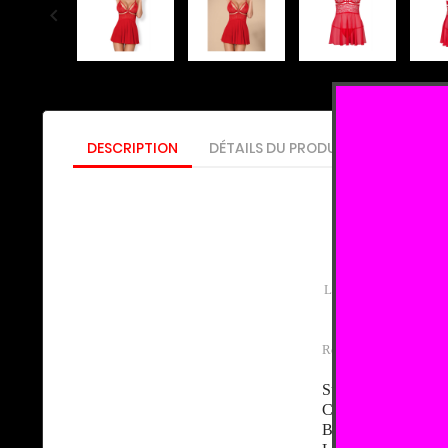

DESCRIPTION
DÉTAILS DU PRODUIT
SIZE GUID
Un peu romantique et
Laissez-la orner votre 
Regardez tous les detai
Superbe nuisette fai
Combinaison tentant
Bretelles réglables 