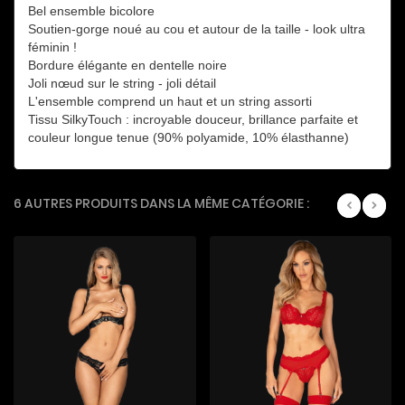
Bel ensemble bicolore
Soutien-gorge noué au cou et autour de la taille - look ultra
féminin !
Bordure élégante en dentelle noire
Joli nœud sur le string - joli détail
L'ensemble comprend un haut et un string assorti
Tissu SilkyTouch : incroyable douceur, brillance parfaite et
couleur longue tenue (90% polyamide, 10% élasthanne)
6 AUTRES PRODUITS DANS LA MÊME CATÉGORIE :