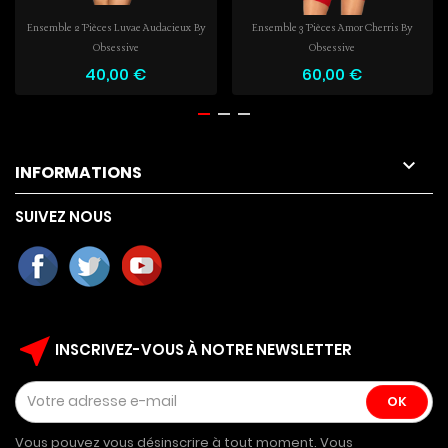
Ensemble 2 Pièces Luvae Audacieux By
Ensemble 3 Pièces Amor Cherris By
Obsessive
Obsessive
40,00 €
60,00 €

INFORMATIONS
SUIVEZ NOUS
near_me
INSCRIVEZ-VOUS À NOTRE NEWSLETTER
Vous pouvez vous désinscrire à tout moment. Vous